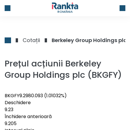
ROMÂNIA
Cotații
Berkeley Group Holdings plc
Prețul acțiunii Berkeley
Group Holdings plc (BKGFY)
BKGFY
9.298
0.093
(1.01032%)
Deschidere
9.23
Închidere anterioară
9.205