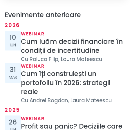
Evenimente anterioare
2026
10 iunie 2026
WEBINAR
10
Cum luăm decizii financiare în
IUN
condiții de incertitudine
Cu
Raluca Filip, Laura Mateescu
31 martie 2026
WEBINAR
31
Cum îți construiești un
MAR
portofoliu în 2026: strategii
reale
Cu
Andrei Bogdan, Laura Mateescu
2025
26 iunie 2025
WEBINAR
26
Profit sau panic? Deciziile care
IUN