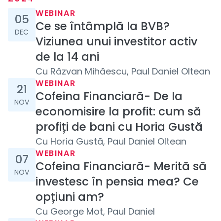
5 decembrie 2024
WEBINAR
05
Ce se întâmplă la BVB?
DEC
Viziunea unui investitor activ
de la 14 ani
Cu
Răzvan Mihăescu, Paul Daniel Oltean
21 noiembrie 2024
WEBINAR
21
Cofeina Financiară- De la
NOV
economisire la profit: cum să
profiți de bani cu Horia Gustă
Cu
Horia Gustă, Paul Daniel Oltean
7 noiembrie 2024
WEBINAR
07
Cofeina Financiară- Merită să
NOV
investesc în pensia mea? Ce
opțiuni am?
Cu
George Mot, Paul Daniel