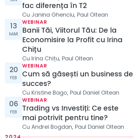
fac diferența în T2
Cu
Janina Ghenciu, Paul Oltean
13 martie 2025
WEBINAR
13
Banii Tăi, Viitorul Tău: De la
MAR
Economisire la Profit cu Irina
Chițu
Cu
Irina Chițu, Paul Oltean
20 februarie 2025
WEBINAR
20
Cum să găsești un business de
FEB
succes?
Cu
Kristine Bago, Paul Daniel Oltean
6 februarie 2025
WEBINAR
06
Trading vs Investiți: Ce este
FEB
mai potrivit pentru tine?
Cu
Andrei Bogdan, Paul Daniel Oltean
2024