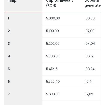
Timp
Capital investit
Dobânzi
(RON)
generate (
1
5.000,00
100,00
2
5.100,00
102,00
3
5.202,00
104,04
4
5.306,04
106,12
5
5.412,16
108,24
6
5.520,40
110,41
7
5.630,81
112,62