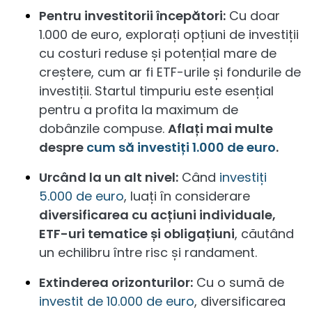
Pentru investitorii începători:
Cu doar
1.000 de euro, explorați opțiuni de investiții
cu costuri reduse și potențial mare de
creștere, cum ar fi ETF-urile și fondurile de
investiții. Startul timpuriu este esențial
pentru a profita la maximum de
dobânzile compuse.
Aflați mai multe
despre
cum să investiți 1.000 de euro
.
Urcând la un alt nivel:
Când
investiți
5.000 de euro
, luați în considerare
diversificarea cu acțiuni individuale,
ETF-uri tematice și obligațiuni
, căutând
un echilibru între risc și randament.
Extinderea orizonturilor:
Cu o sumă de
investit de 10.000 de euro
, diversificarea