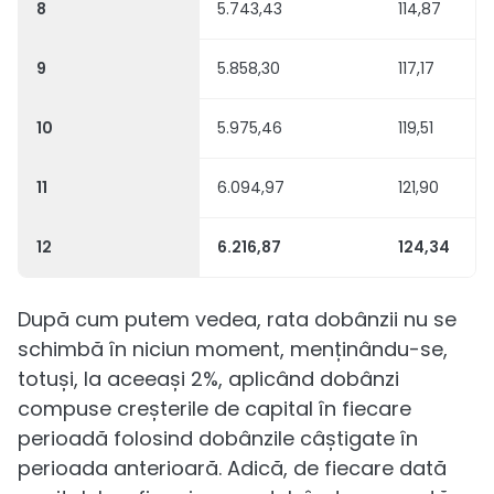
8
5.743,43
114,87
9
5.858,30
117,17
10
5.975,46
119,51
11
6.094,97
121,90
12
6.216,87
124,34
După cum putem vedea, rata dobânzii nu se
schimbă în niciun moment, menținându-se,
totuși, la aceeași 2%, aplicând dobânzi
compuse creșterile de capital în fiecare
perioadă folosind dobânzile câștigate în
perioada anterioară. Adică, de fiecare dată