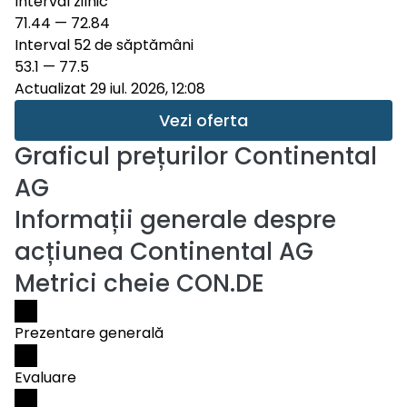
Interval zilnic
71.44
—
72.84
Interval 52 de săptămâni
53.1
—
77.5
Actualizat 29 iul. 2026, 12:08
Vezi oferta
Graficul prețurilor
Continental
AG
Informații generale despre
acțiunea Continental AG
Metrici cheie CON.DE
Prezentare generală
Evaluare