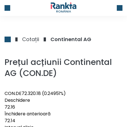
ROMÂNIA
Cotații
Continental AG
Prețul acțiunii Continental
AG (CON.DE)
CON.DE
72.32
0.18
(0.24951%)
Deschidere
72.16
Închidere anterioară
72.14