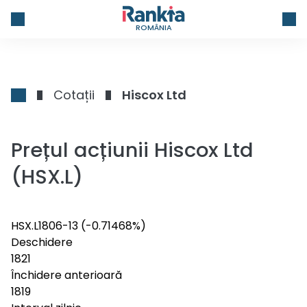
ROMÂNIA
Cotații
Hiscox Ltd
Prețul acțiunii Hiscox Ltd
(HSX.L)
HSX.L
1806
-13
(-0.71468%)
Deschidere
1821
Închidere anterioară
1819