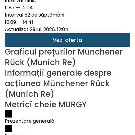
Interval zilnic
11.87
—
12.04
Interval 52 de săptămâni
10.09
—
14.41
Actualizat 29 iul. 2026, 12:04
Vezi oferta
Graficul prețurilor
Münchener
Rück (Munich Re)
Informații generale despre
acțiunea Münchener Rück
(Munich Re)
Metrici cheie MURGY
Prezentare generală