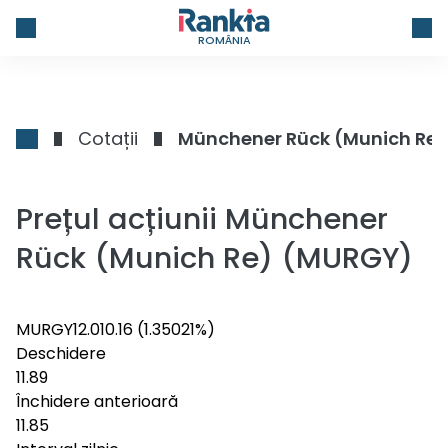
ROMÂNIA
Cotații
Münchener Rück (Munich Re)
Prețul acțiunii Münchener
Rück (Munich Re) (MURGY)
MURGY
12.01
0.16
(1.35021%)
Deschidere
11.89
Închidere anterioară
11.85