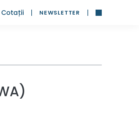
Cotații
NEWSLETTER
.WA)