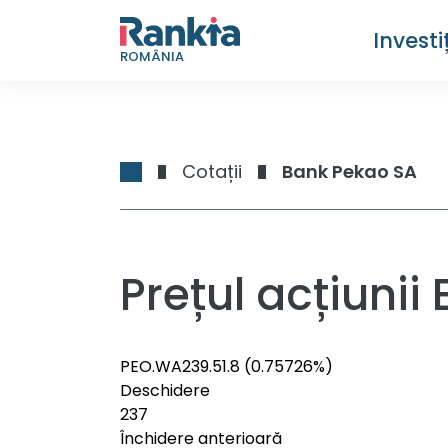
Investiț
ROMÂNIA
Cotații
Bank Pekao SA
Prețul acțiuni
PEO.WA
239.5
1.8
(0.75726%)
Deschidere
237
Închidere anterioară