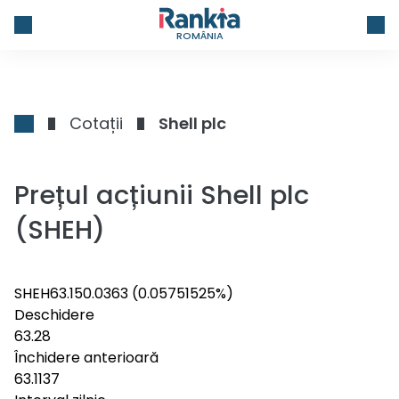
ROMÂNIA
Cotații
Shell plc
Prețul acțiunii Shell plc
(SHEH)
SHEH
63.15
0.0363
(0.05751525%)
Deschidere
63.28
Închidere anterioară
63.1137