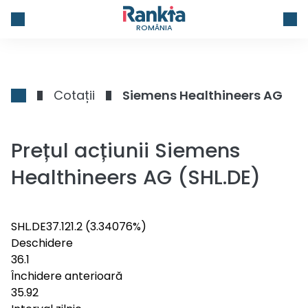
ROMÂNIA
Cotații
Siemens Healthineers AG
Prețul acțiunii Siemens
Healthineers AG (SHL.DE)
SHL.DE
37.12
1.2
(3.34076%)
Deschidere
36.1
Închidere anterioară
35.92