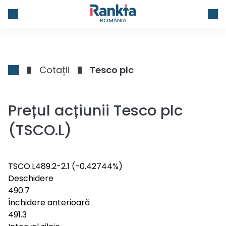
ROMÂNIA
Cotații
Tesco plc
Prețul acțiunii Tesco plc
(TSCO.L)
TSCO.L
489.2
-2.1
(-0.42744%)
Deschidere
490.7
Închidere anterioară
491.3