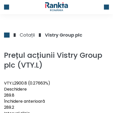
ROMÂNIA
Cotații
Vistry Group plc
Prețul acțiunii Vistry Group
plc (VTY.L)
VTY.L
290
0.8
(0.27663%)
Deschidere
289.8
Închidere anterioară
289.2