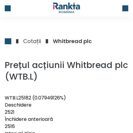
ROMÂNIA
Cotații
Whitbread plc
Prețul acțiunii Whitbread plc
(WTB.L)
WTB.L
2518
2
(0.07949126%)
Deschidere
2521
Închidere anterioară
2516