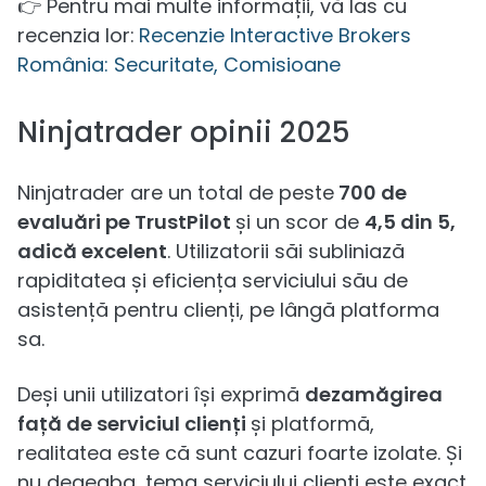
👉 Pentru mai multe informații, vă las cu
recenzia lor:
Recenzie Interactive Brokers
România: Securitate, Comisioane
Ninjatrader opinii 2025
Ninjatrader are un total de peste
700 de
evaluări pe TrustPilot
și un scor de
4,5 din 5,
adică excelent
. Utilizatorii săi subliniază
rapiditatea și eficiența serviciului său de
asistență pentru clienți, pe lângă platforma
sa.
Deși unii utilizatori își exprimă
dezamăgirea
față de serviciul clienți
și platformă,
realitatea este că sunt cazuri foarte izolate. Și
nu degeaba, tema serviciului clienți este exact