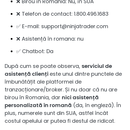
❌ Birou în Romania: Nu, în SUA
❌ Telefon de contact: 1.800.496.1683
✅ E-mail: support@ninjatrader.com
❌ Asistență în romana: nu
✅ Chatbot: Da
După cum se poate observa,
serviciul de
asistență clienți
este unul dintre punctele de
îmbunătățit ale platformei de
tranzacționare/broker. Și nu doar că nu are
birou în Romania, dar
nici asistență
personalizată în romană
(da, în engleză). În
plus, numerele sunt din SUA, astfel încât
costul apelului ar putea fi destul de ridicat.