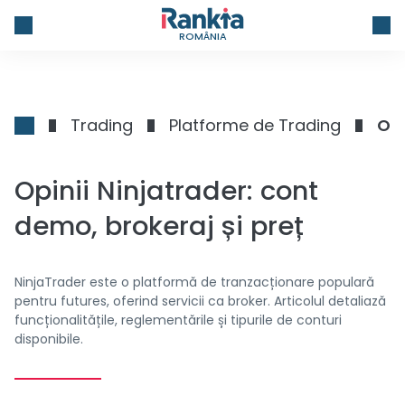
ROMÂNIA
Trading
Platforme de Trading
Opi
Opinii Ninjatrader: cont
demo, brokeraj și preț
NinjaTrader este o platformă de tranzacționare populară
pentru futures, oferind servicii ca broker. Articolul detaliază
funcționalitățile, reglementările și tipurile de conturi
disponibile.