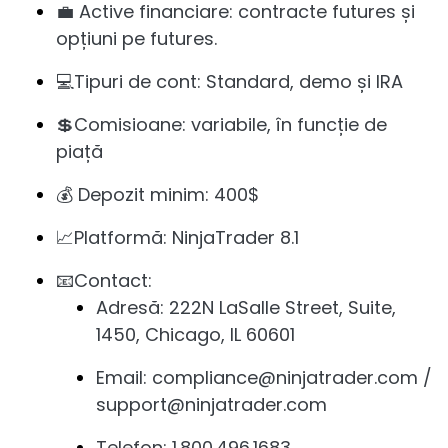
💼 Active financiare: contracte futures și
opțiuni pe futures.
💻Tipuri de cont: Standard, demo și IRA
💲Comisioane: variabile, în funcție de
piață
💰 Depozit minim: 400$
📈Platformă: NinjaTrader 8.1
📧Contact:
Adresă: 222N LaSalle Street, Suite,
1450, Chicago, IL 60601
Email: compliance@ninjatrader.com /
support@ninjatrader.com
Telefon: 1.800.496.1683