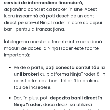
servicii de intermediere financiară,
acționând concret ca broker în sine. Acest
lucru înseamnă că poți deschide un cont
direct pe site-ul NinjaTrader în care să depui
banii pentru a tranzacționa.
Înțelegerea acestei diferențe între cele două
moduri de acces la NinjaTrader este foarte
importantă:
Pe de o parte,
poți conecta contul tău la
unii brokeri
cu platforma NinjaTrader 8. În
acest prim caz, banii tăi ar fi la brokerul
tău de încredere.
Dar, în plus, poți
depozita banii direct în
NinjaTrader,
dacă decizi să utilizezi