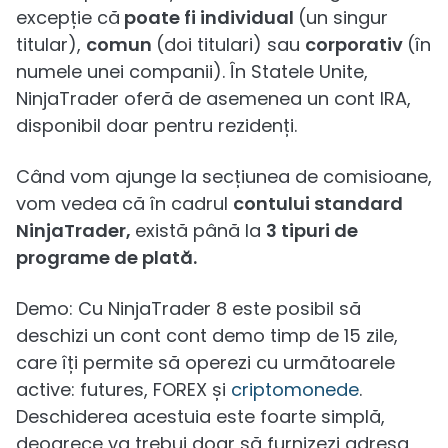
excepție că
poate fi individual
(un singur
titular),
comun
(doi titulari) sau
corporativ
(în
numele unei companii). În Statele Unite,
NinjaTrader oferă de asemenea un cont IRA,
disponibil doar pentru rezidenți.
Când vom ajunge la secțiunea de comisioane,
vom vedea că în cadrul
contului standard
NinjaTrader,
există până la
3 tipuri de
programe de plată.
Demo: Cu NinjaTrader 8 este posibil să
deschizi un cont cont demo timp de 15 zile,
care îți permite să operezi cu următoarele
active: futures, FOREX și
criptomonede
.
Deschiderea acestuia este foarte simplă,
deoarece va trebui doar să furnizezi adresa