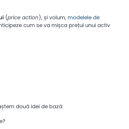
ui
(
price action
), și volum,
modelele de
nticipeze cum se va mișca prețul unui activ
oaștem două idei de bază:
le?