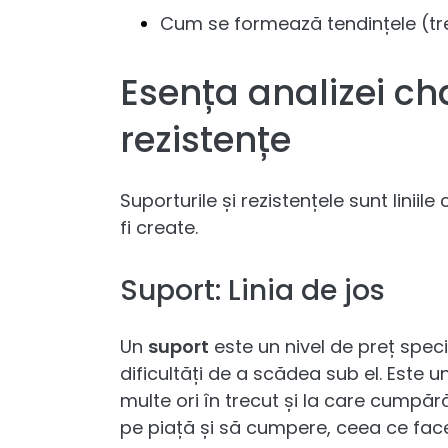
Cum se formează tendințele (tr
Esența analizei cha
rezistențe
Suporturile și rezistențele sunt liniil
fi create.
Suport: Linia de jos
Un
suport
este un nivel de preț spec
dificultăți de a scădea sub el. Este u
multe ori în trecut și la care cumpăr
pe piață și să cumpere, ceea ce face