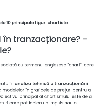
ele 10 principale figuri chartiste
.
 în tranzacționare? -
le?
asociată cu termenul englezesc "chart", care
izată în
analiza tehnică a tranzacționării
modelelor în graficele de prețuri pentru a
Obiectivul principal al chartismului este de a
ețuri care pot indica un impuls sau o