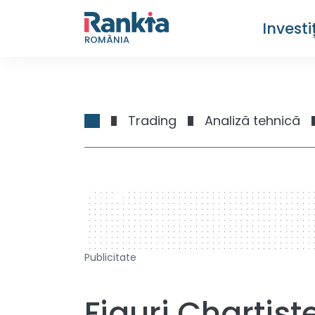
Investiț
ROMÂNIA
Trading
Analiză tehnică
728 x 90
Publicitate
Figuri Chartiste