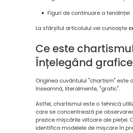
Figuri de continuare a tendinței
La sfârșitul articolului vei cunoaște
c
Ce este chartismul
Înțelegând grafice
Originea cuvântului "chartism" este 
înseamnă, literalmente, "grafic".
Astfel, chartismul este o tehnică util
care se concentrează pe observarea 
prezice mișcările viitoare ale pieței. 
identifica modelele de mișcare în pr