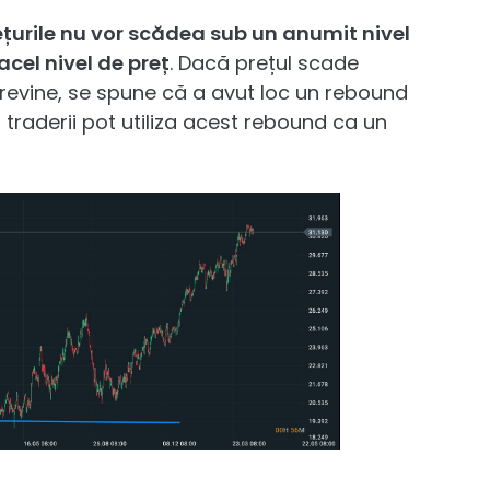
ețurile nu vor scădea sub un anumit nivel
acel nivel de preț
. Dacă prețul scade
 revine, se spune că a avut loc un rebound
, traderii pot utiliza acest rebound ca un