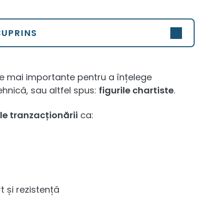
CUPRINS
ele mai importante pentru a înțelege
tehnică, sau altfel spus:
figurile chartiste
.
le tranzacționării
ca:
t și rezistență