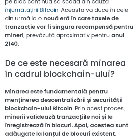
pe bloc continuă să scadă din cauza
înjumătățirii Bitcoin
. Aceasta va duce în cele
din urmă la o
nouă eră în care taxele de
tranzacție vor fi singura recompensă pentru
mineri
, prevăzută aproximativ pentru
anul
2140.
De ce este necesară minarea
în cadrul blockchain-ului?
Minarea este fundamentală pentru
menținerea descentralizării și securității
blockchain-ului Bitcoin
. Prin acest proces,
minerii validează tranzacțiile noi și le
înregistrează în blocuri. Apoi, acestea sunt
adăugate la lanțul de blocuri existent.