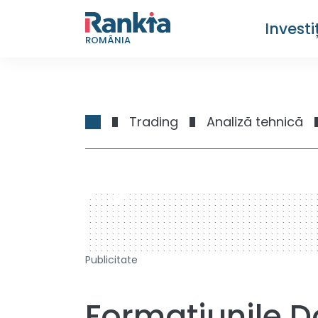
Investiț
ROMÂNIA
Trading
Analiză tehnică
728 x 90
Publicitate
Formațiunile D