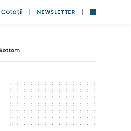
Cotații
NEWSLETTER
 Bottom
300 x 600