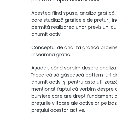
Acestea fiind spuse, analiza grafică,
care studiază graficele de prețuri, î
permită realizarea unor previziuni cu p
anumit activ.
Conceptul de analiză grafică provin
înseamnă grafic.
Așadar, când vorbim despre analiza 
încearcă să găsească pattern-uri de
anumit activ; și pentru asta utilizeaz
menționat faptul că vorbim despre a
bursiere care are drept fundament ca
prețurile viitoare ale activelor pe ba
prețului acestor active.