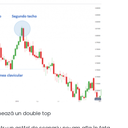
 formează un double top
tr-un astfel de scenariu ne-am afla în fața