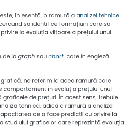
 este, în esență, o ramură a
analizei tehnice
ncercând să identifice formațiuni care să
rivire la evoluția viitoare a prețului unui
e de la
graph
sau
chart
, care în engleză
grafică, ne referim la acea ramură care
 comportament în evoluția prețului unui
ă graficele de prețuri. În acest sens, trebuie
naliza tehnică, adică o ramură a analizei
pacitatea de a face predicții cu privire la
za studiului graficelor care reprezintă evoluția