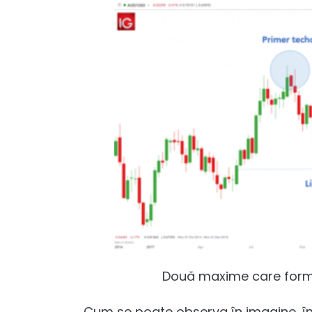
Două maxime care
Cum se poate observa în imagine, în