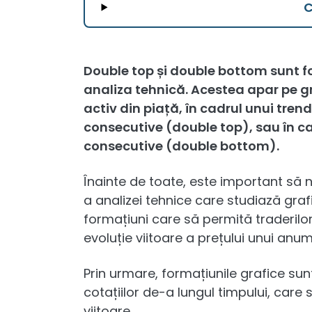
Double top și double bottom sunt fo
analiza tehnică. Acestea apar pe gr
activ din piață, în cadrul unui t
consecutive (double top), sau în 
consecutive (double bottom).
Înainte de toate, este important să 
a analizei tehnice care studiază graf
formațiuni care să permită traderilor 
evoluție viitoare a prețului unui anumi
Prin urmare, formațiunile grafice su
cotațiilor de-a lungul timpului, care 
viitoare.