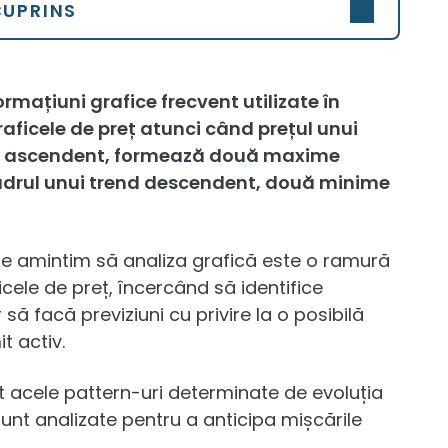
CUPRINS
rmațiuni grafice frecvent utilizate în
aficele de preț atunci când prețul unui
rend ascendent, formează două maxime
cadrul unui trend descendent, două minime
ne amintim să analiza grafică este o ramură
icele de preț, încercând să identifice
să facă previziuni cu privire la o posibilă
t activ.
nt acele pattern-uri determinate de evoluția
sunt analizate pentru a anticipa mișcările