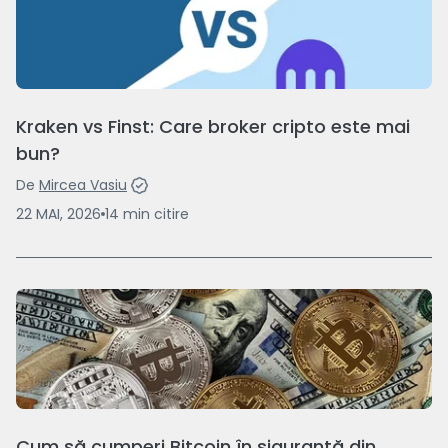
Kraken vs Finst: Care broker cripto este mai
bun?
De
Mircea Vasiu
22 MAI, 2026
14
min
citire
Cum să cumperi Bitcoin în siguranță din