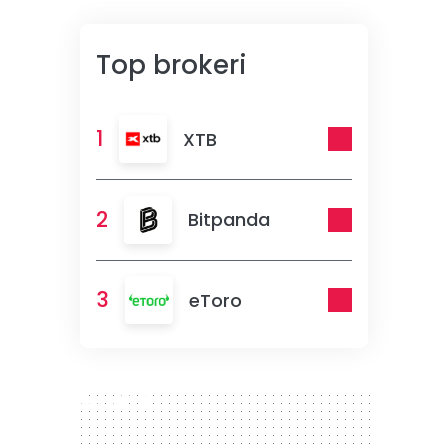
Top brokeri
1
XTB
2
Bitpanda
3
eToro
300 x 250