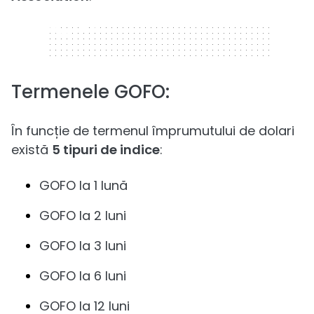
320 x 50
Termenele GOFO:
În funcție de termenul împrumutului de dolari
există
5 tipuri de indice
:
GOFO la 1 lună
GOFO la 2 luni
GOFO la 3 luni
GOFO la 6 luni
GOFO la 12 luni