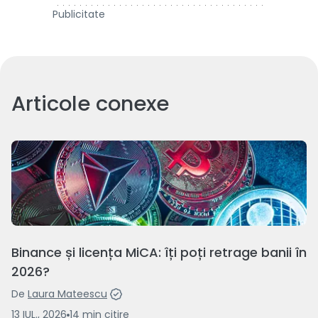
Publicitate
Articole conexe
Binance și licența MiCA: îți poți retrage banii în
2026?
De
Laura Mateescu
13 IUL., 2026
14
min
citire