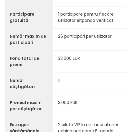
Participare
1 participare pentru fiecare
gratuită
utilizator Bitpanda verificat
Număr maxim de
26 participări per utilizator
participări
Fond total de
33.000 EUR
premii
Număr
11
câștigători
Premiul maxim
3.000 EUR
per câștigător
Extrageri
2 bilete VIP la un meci al unei
săptămânale
echipe partenere Bitpanda