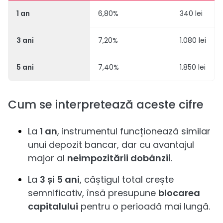
1 an
6,80%
340 lei
3 ani
7,20%
1.080 lei
5 ani
7,40%
1.850 lei
Cum se interpretează aceste cifre
La
1 an
, instrumentul funcționează similar
unui depozit bancar, dar cu avantajul
major al
neimpozitării dobânzii
.
La
3 și 5 ani
, câștigul total crește
semnificativ, însă presupune
blocarea
capitalului
pentru o perioadă mai lungă.