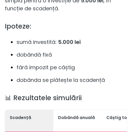
simplă pentru o investiție de
5.000 lei
, în
funcție de scadență.
Ipoteze:
sumă investită:
5.000 lei
dobândă fixă
fără impozit pe câștig
dobânda se plătește la scadență
📊 Rezultatele simulării
Scadență
Dobândă anuală
Câștig tota