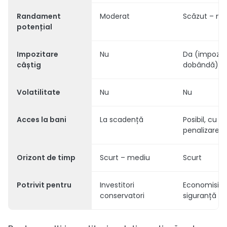
Randament
Moderat
Scăzut – m
potențial
Impozitare
Nu
Da (impozit
câștig
dobândă)
Volatilitate
Nu
Nu
Acces la bani
La scadență
Posibil, cu
penalizare
Orizont de timp
Scurt – mediu
Scurt
Potrivit pentru
Investitori
Economisire
conservatori
siguranță