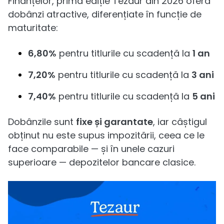
Finanțelor, prima ediție Tezaur din 2026 oferă
dobânzi atractive, diferențiate în funcție de
maturitate:
6,80%
pentru titlurile cu scadență la
1 an
7,20%
pentru titlurile cu scadență la
3 ani
7,40%
pentru titlurile cu scadență la
5 ani
Dobânzile sunt
fixe și garantate
, iar câștigul
obținut nu este supus impozitării, ceea ce le
face comparabile — și în unele cazuri
superioare — depozitelor bancare clasice.