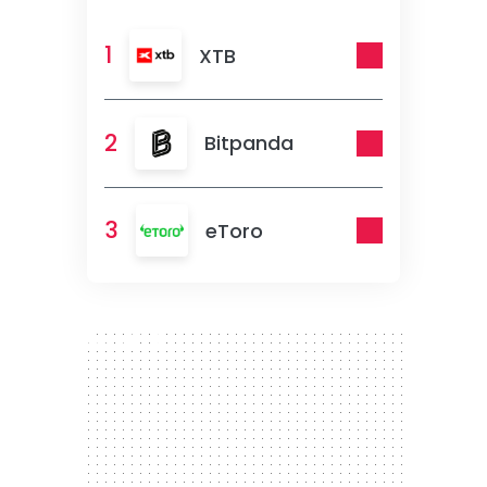
1
XTB
2
Bitpanda
3
eToro
300 x 250