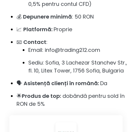
0,5% pentru contul CFD)
💰
Depunere minimă
: 50 RON
📈
Platformă:
Proprie
📧
Contact
:
Email: info@trading212.com
Sediu: Sofia, 3 Lachezar Stanchev Str.,
fl. 10, Litex Tower, 1756 Sofia, Bulgaria
🗣️
Asistență clienți în română:
Da
🌟
Produs de top:
dobândă pentru sold în
RON de 5%