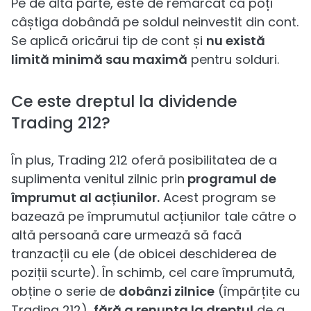
Pe de altă parte, este de remarcat că poți
câștiga dobândă pe soldul neinvestit din cont.
Se aplică oricărui tip de cont și
nu există
limită minimă sau maximă
pentru solduri.
Ce este dreptul la dividende
Trading 212?
În plus, Trading 212 oferă posibilitatea de a
suplimenta venitul zilnic prin
programul de
împrumut al acțiunilor.
Acest program se
bazează pe împrumutul acțiunilor tale către o
altă persoană care urmează să facă
tranzacții cu ele (de obicei deschiderea de
poziții scurte). În schimb, cel care împrumută,
obține o serie de
dobânzi zilnice
(împărțite cu
Trading 212),
fără a renunța la dreptul
de a