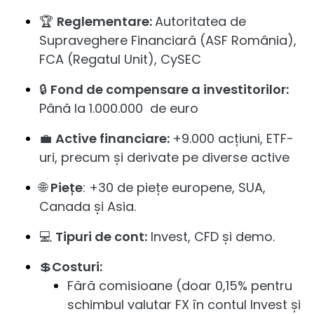
🏆
Reglementare:
Autoritatea de
Supraveghere Financiară (ASF România),
FCA (Regatul Unit), CySEC
🔒
Fond de compensare a investitorilor:
Până la 1.000.000 de euro
💼
Active financiare:
+9.000 acțiuni, ETF-
uri, precum și derivate pe diverse active
🌐
Piețe
: +30 de piețe europene, SUA,
Canada și Asia.
💻
Tipuri de cont:
Invest, CFD și demo.
💲
Costuri:
Fără comisioane (doar 0,15% pentru
schimbul valutar FX în contul Invest și