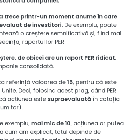
storică a companiei.
a trece printr-un moment anume în care
evaluat de investitori.
De exemplu, poate
ează o creștere semnificativă și, fiind mai
secință, raportul lor PER.
tere, de obicei are un raport PER ridicat
.
mpanie consolidată.
 ca referință valoarea de
15
, pentru că este
e Unite. Deci, folosind acest prag, când PER
 că acțiunea este
supraevaluată
în cotația
numitor).
de exemplu,
mai mic de 10
, acțiunea ar putea
așa cum am explicat, totul depinde de