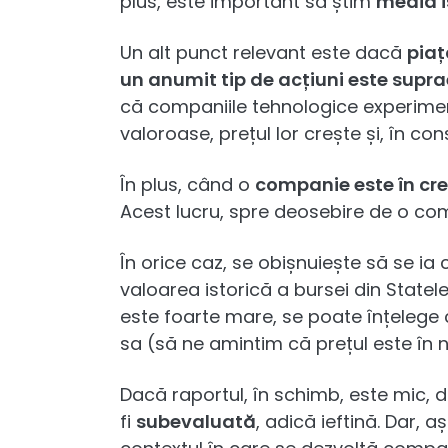
plus, este important să știm
media i
Un alt punct relevant este dacă
piaț
un anumit tip de acțiuni este supra
că companiile tehnologice experiment
valoroase, prețul lor crește și, în con
În plus, când o
companie este în creș
Acest lucru, spre deosebire de o co
În orice caz, se obișnuiește să se ia
valoarea istorică a bursei din Statel
este foarte mare, se poate înțelege
sa (să ne amintim că prețul este în 
Dacă raportul, în schimb, este mic, 
fi
subevaluată
, adică ieftină. Dar, 