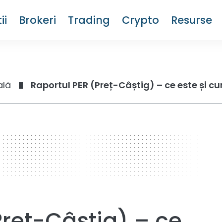
ii
Brokeri
Trading
Crypto
Resurse
ală
Raportul PER (Preț-Câștig) – ce este și c
Preț-Câștig) – ce