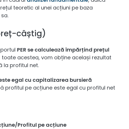
țul teoretic al unei acțiuni pe baza
 sa.
preț-câștig)
aportul
PER se calculează împărțind prețul
u toate acestea, vom obține același rezultat
la profitul net.
este egal cu capitalizarea bursieră
că profitul pe acțiune este egal cu profitul net
cțiune/Profitul pe acțiune