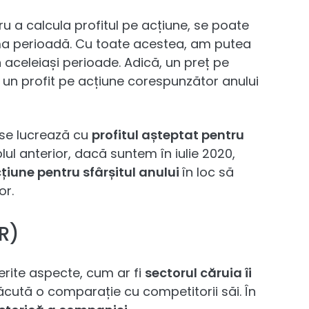
u a calcula profitul pe acțiune, se poate
ltima perioadă. Cu toate acestea, am putea
aceleiași perioade. Adică, un preț pe
i un profit pe acțiune corespunzător anului
 se lucrează cu
profitul așteptat pentru
lul anterior, dacă suntem în iulie 2020,
țiune pentru sfârșitul anului
în loc să
or.
R)
erite aspecte, cum ar fi
sectorul căruia îi
făcută o comparație cu competitorii săi. În