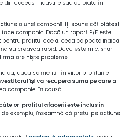
e din aceeași industrie sau cu piața în
cțiune a unei companii. Îți spune cât plătești
 îl face compania. Dacă un raport P/E este
pentru profitul acela, ceea ce poate indica
rma să crească rapid. Dacă este mic, s-ar
firma are niște probleme.
ă că, dacă se mențin în viitor profiturile
nvestitorul își va recupera suma pe care a
ea companiei în cauză.
câte ori profitul afacerii este inclus în
 9, de exemplu, înseamnă că prețul pe acțiune
ă în cadrul
analizei fundamentale
, adică