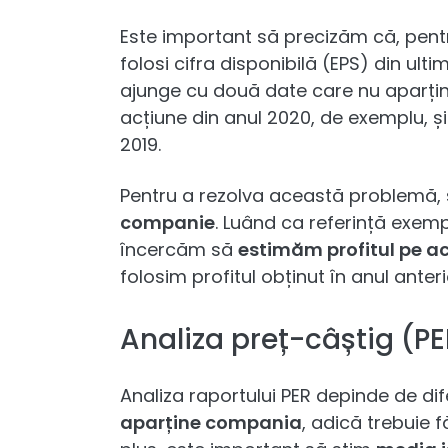
Este important să precizăm că, pentr
folosi cifra disponibilă (EPS) din u
ajunge cu două date care nu aparțin 
acțiune din anul 2020, de exemplu, ș
2019.
Pentru a rezolva această problemă,
companie
. Luând ca referință exemp
încercăm să
estimăm profitul pe ac
folosim profitul obținut în anul anteri
Analiza preț-câștig (PE
Analiza raportului PER depinde de dif
aparține compania
, adică trebuie 