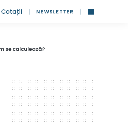
Cotații
NEWSLETTER
um se calculează?
300 x 600