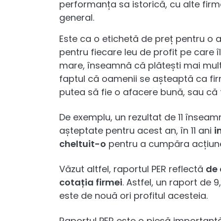
performanța sa istorică, cu alte firm
general.
Este ca o etichetă de preț pentru o a
pentru fiecare leu de profit pe care
mare, înseamnă că plătești mai mult 
faptul că oamenii se așteaptă ca fi
putea să fie o afacere bună, sau că 
De exemplu, un rezultat de 11 înseamn
așteptate pentru acest an, în 11 ani
i
cheltuit-o
pentru a cumpăra acțiun
Văzut altfel, raportul PER reflectă
de 
cotația firmei
. Astfel, un raport de
este de nouă ori profitul acesteia.
Raportul PER este o piesă important