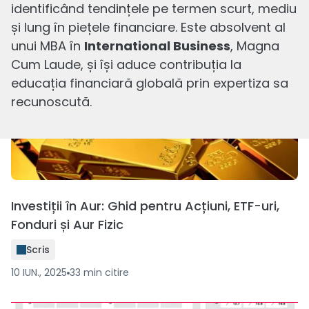
ETF-uri de Securitate Cibernetică: Merită să
identificând tendințele pe termen scurt, mediu
investești în ele?
și lung în piețele financiare. Este absolvent al
Scris
unui MBA în
International Business
, Magna
Cum Laude, și își aduce contribuția la
17 OCT., 2025
9
min
citire
educația financiară globală prin expertiza sa
recunoscută.
Investiții în Aur: Ghid pentru Acțiuni, ETF-uri,
Fonduri și Aur Fizic
Scris
10 IUN., 2025
33
min
citire