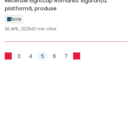
Recenzie Eightcap România: siguranță,
platformă, produse
Scris
26 APR., 2025
10
min
citire
3
4
5
6
7