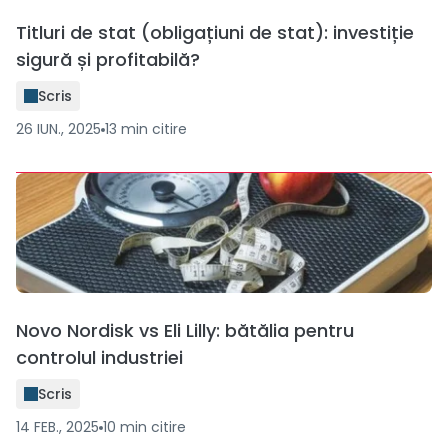
Titluri de stat (obligațiuni de stat): investiție
sigură și profitabilă?
Scris
26 IUN., 2025
13
min
citire
Novo Nordisk vs Eli Lilly: bătălia pentru
controlul industriei
Scris
14 FEB., 2025
10
min
citire