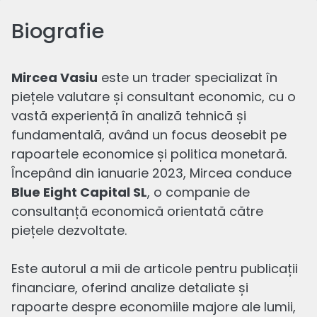
Biografie
Mircea Vasiu
este un trader specializat în
piețele valutare și consultant economic, cu o
vastă experiență în analiză tehnică și
Cele mai recente de la
fundamentală, având un focus deosebit pe
rapoartele economice și politica monetară.
Mircea
Începând din ianuarie 2023, Mircea conduce
Blue Eight Capital SL
, o companie de
consultanță economică orientată către
piețele dezvoltate.
Este autorul a mii de articole pentru publicații
financiare, oferind analize detaliate și
rapoarte despre economiile majore ale lumii,