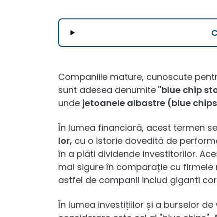
Companiile mature, cunoscute pentru s
sunt adesea denumite
"blue chip sto
unde
jetoanele albastre (blue chip
În lumea financiară, acest termen se
lor,
cu o istorie dovedită de performa
în a plăti dividende investitorilor. Ac
mai sigure în comparație cu firmele
astfel de companii includ giganti co
În lumea investițiilor și a burselor d