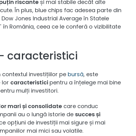
puțin riscante
și mai stabile decât alte
cute. În plus, blue chips fac adesea parte din
fi Dow Jones Industrial Average în Statele
 în România, ceea ce le conferă o vizibilitate
- caracteristici
contextul investițiilor pe
bursă
, este
 lor
caracteristici
pentru a înțelege mai bine
ntru mulți investitori.
or mari și consolidate
care conduc
mpanii au o lungă istorie de
succes și
ce opțiuni de investiții mai sigure și mai
mpaniilor mai mici sau volatile.