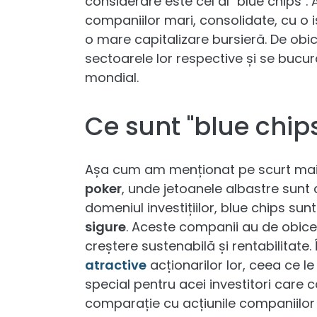
considerare este cel al "blue chips". 
companiilor mari, consolidate, cu o is
o mare capitalizare bursieră. De obi
sectoarele lor respective și se bucur
mondial.
Ce sunt "blue chip
Așa cum am menționat pe scurt ma
poker
, unde jetoanele albastre sunt 
domeniul investițiilor, blue chips su
sigure
. Aceste companii au de obice
creștere sustenabilă și rentabilitate.
atractive
acționarilor lor, ceea ce le
special pentru acei investitori care c
comparație cu acțiunile companiilor 