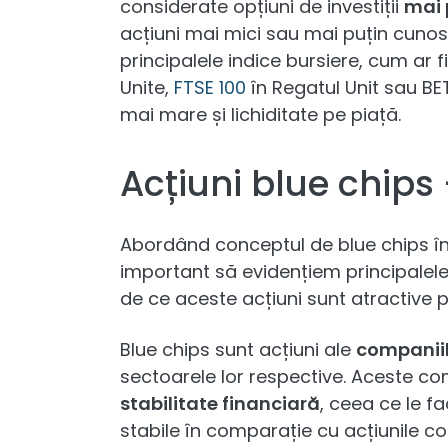
considerate opțiuni de investiții
mai 
acțiuni mai mici sau mai puțin cunos
principalele indice bursiere, cum ar 
Unite,
FTSE 100
în Regatul Unit sau BET
mai mare și lichiditate pe piață.
Acțiuni blue chips 
Abordând conceptul de blue chips în 
important să evidențiem principalele
de ce aceste acțiuni sunt atractive pe
Blue chips sunt acțiuni ale
companiil
sectoarele lor respective. Aceste co
stabilitate financiară
, ceea ce le fa
stabile în comparație cu acțiunile co