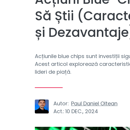
Să Știi (Caract
și Dezavantaje
Acțiunile blue chips sunt investiții si
Acest articol explorează caracteristic
lideri de piață.
Autor:
Paul Daniel Oltean
Act.:
10 DEC., 2024