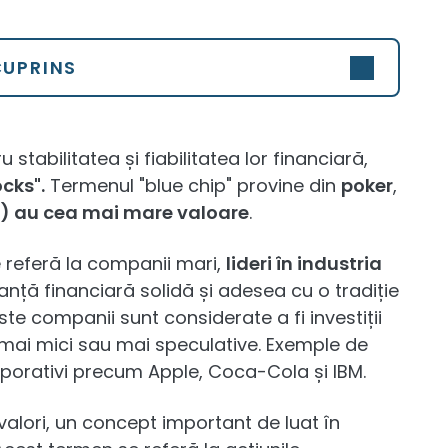
CUPRINS
tabilitatea și fiabilitatea lor financiară,
cks".
Termenul "blue chip" provine din
poker
,
s) au cea mai mare valoare
.
 referă la companii mari,
lideri în industria
nță financiară solidă și adesea cu o tradiție
este companii sunt considerate a fi investiții
 mai mici sau mai speculative. Exemple de
rporativi precum Apple, Coca-Cola și IBM.
e valori, un concept important de luat în