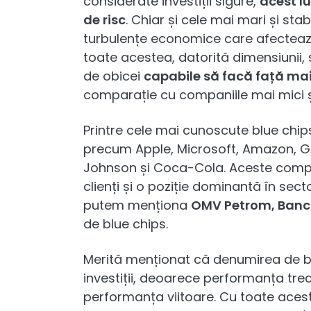
considerate investiții sigure,
acest l
de risc
. Chiar și cele mai mari și st
turbulențe economice care afectează
toate acestea, datorită dimensiunii, sol
de obicei
capabile să facă față mai
comparație cu companiile mai mici și 
Printre cele mai cunoscute blue chip
precum Apple, Microsoft, Amazon, G
Johnson și Coca-Cola. Aceste comp
clienți și o poziție dominantă în sect
putem menționa
OMV Petrom, Banca
de blue chips.
Merită menționat că denumirea de b
investiții, deoarece performanța tre
performanța viitoare. Cu toate ace