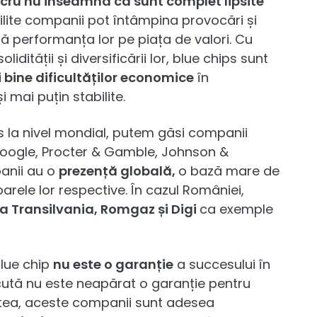
ucru nu înseamnă că sunt complet lipsite
abilite companii pot întâmpina provocări și
 performanța lor pe piața de valori. Cu
idității și diversificării lor, blue chips sunt
 bine dificultăților economice
în
mai puțin stabilite.
s la nivel mondial, putem găsi companii
oogle, Procter & Gamble, Johnson &
anii au o
prezență globală,
o bază mare de
oarele lor respective. În cazul României,
 Transilvania, Romgaz și Digi
ca exemple
lue chip
nu este o garanție
a succesului în
cută nu este neapărat o garanție pentru
stea, aceste companii sunt adesea