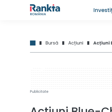
Investiț
ROMÂNIA
Bursă
Acțiuni
728 x 90
Publicitate
Acțiuni Blue-Ch