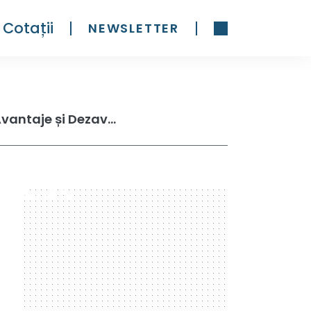
Cotații
NEWSLETTER
Acțiuni Blue-Chip: Tot ce Trebuie Să Știi (Caracteristici, Avantaje și Dezavantaje)
300 x 600