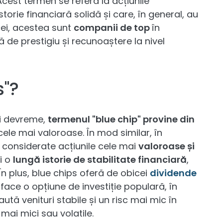
Acest termen se referă la acțiunile
torie financiară solidă și care, în general, au
cei, acestea sunt
companii de top
în
ă de prestigiu și recunoaștere la nivel
s"?
i devreme,
termenul "blue chip" provine din
cele mai valoroase. În mod similar, în
nt considerate acțiunile cele mai
valoroase și
i o
lungă istorie de stabilitate financiară
,
 În plus, blue chips oferă de obicei
dividende
 face o opțiune de investiție populară, în
aută venituri stabile și un risc mai mic în
mai mici sau volatile.