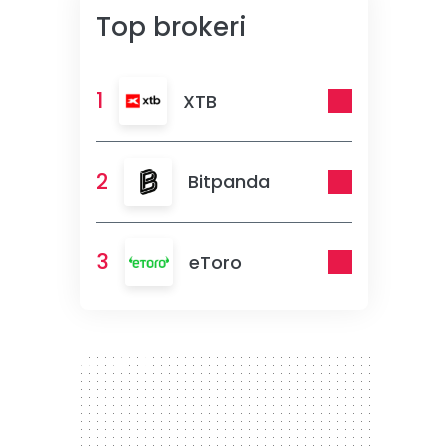
Top brokeri
1
XTB
2
Bitpanda
3
eToro
300 x 250