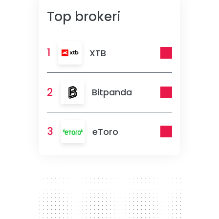
Top brokeri
1
XTB
2
Bitpanda
3
eToro
300 x 250