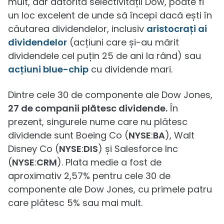
mult, dar datorită selectivității Dow, poate fi
un loc excelent de unde să începi dacă ești în
căutarea dividendelor, inclusiv
aristocrați ai
dividendelor
(acțiuni care și-au mărit
dividendele cel puțin 25 de ani la rând) sau
acțiuni blue-chip
cu dividende mari.
Dintre cele 30 de componente ale Dow Jones,
27 de companii plătesc dividende.
În
prezent, singurele nume care nu plătesc
dividende sunt Boeing Co (
NYSE
:
BA
), Walt
Disney Co (
NYSE
:
DIS
) și Salesforce Inc
(
NYSE
:
CRM
). Plata medie a fost de
aproximativ 2,57% pentru cele 30 de
componente ale Dow Jones, cu primele patru
care plătesc 5% sau mai mult.