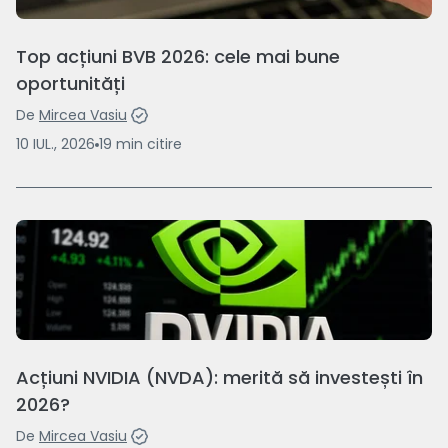
Top acțiuni BVB 2026: cele mai bune
oportunități
De
Mircea Vasiu
10 IUL., 2026
19
min
citire
Acțiuni NVIDIA (NVDA): merită să investești în
2026?
De
Mircea Vasiu