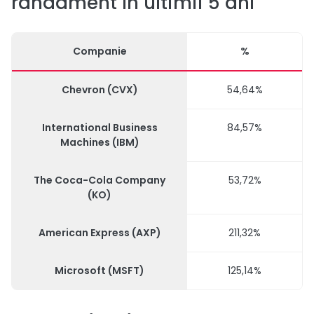
randament în ultimii 5 ani
Companie
%
Chevron (CVX)
54,64%
International Business
84,57%
Machines (IBM)
The Coca-Cola Company
53,72%
(KO)
American Express (AXP)
211,32%
Microsoft (MSFT)
125,14%