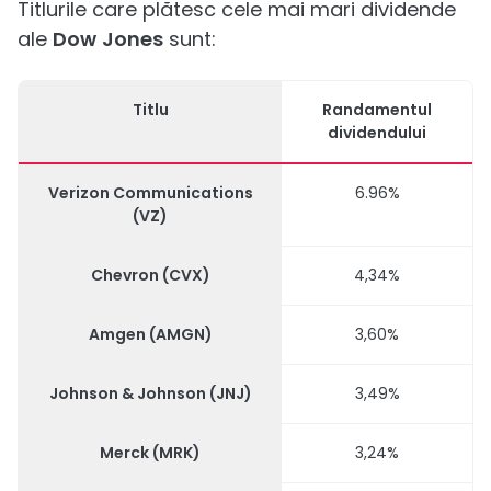
Titlurile care plătesc cele mai mari dividende
ale
Dow
Jones
sunt:
Titlu
Randamentul
dividendului
Verizon Communications
6.96%
(VZ)
Chevron (CVX)
4,34%
Amgen (AMGN)
3,60%
Johnson & Johnson (JNJ)
3,49%
Merck (MRK)
3,24%