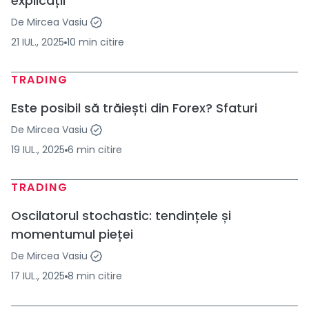
explicații
De
Mircea Vasiu
21 IUL., 2025
10
min
citire
TRADING
Este posibil să trăiești din Forex? Sfaturi
De
Mircea Vasiu
19 IUL., 2025
6
min
citire
TRADING
Oscilatorul stochastic: tendințele și
momentumul pieței
De
Mircea Vasiu
17 IUL., 2025
8
min
citire