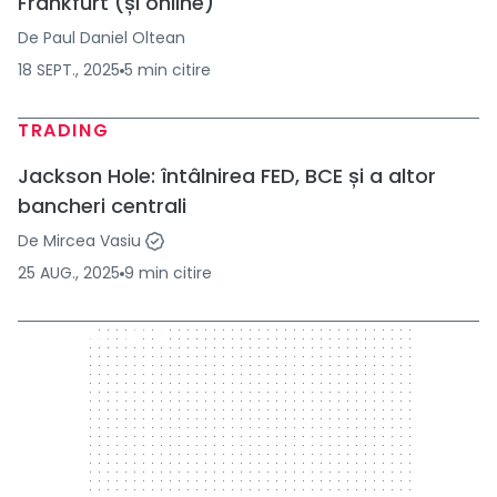
Frankfurt (și online)
De
Paul Daniel Oltean
18 SEPT., 2025
5
min
citire
TRADING
Jackson Hole: întâlnirea FED, BCE și a altor
bancheri centrali
De
Mircea Vasiu
25 AUG., 2025
9
min
citire
300 x 250