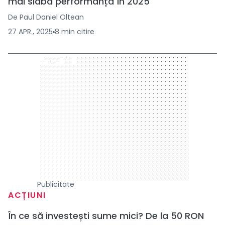
mai slabă performanță în 2025
De
Paul Daniel Oltean
27 APR., 2025
8
min
citire
300 x 250
Publicitate
ACȚIUNI
În ce să investești sume mici? De la 50 RON