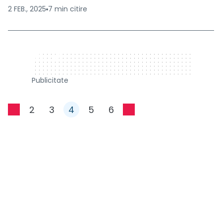
2 FEB., 2025
7
min
citire
320 x 50
Publicitate
2
3
4
5
6