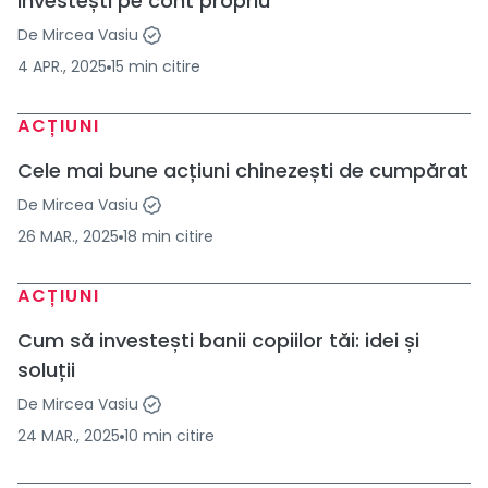
investești pe cont propriu
De
Mircea Vasiu
4 APR., 2025
15
min
citire
ACȚIUNI
Cele mai bune acțiuni chinezești de cumpărat
De
Mircea Vasiu
26 MAR., 2025
18
min
citire
ACȚIUNI
Cum să investești banii copiilor tăi: idei și
soluții
De
Mircea Vasiu
24 MAR., 2025
10
min
citire