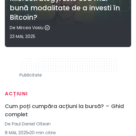
bună modalitate de a investi în
Bitcoin?
De
Mircea Vasiu
23 MAI, 2025
320 x 50
Publicitate
ACȚIUNI
Cum poți cumpăra acțiuni la bursă? – Ghid
complet
De
Paul Daniel Oltean
8 MAI, 2025
20
min
citire