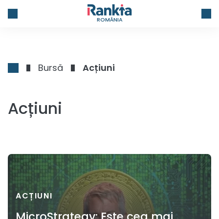
ROMÂNIA
Bursă
Acțiuni
Acțiuni
ACȚIUNI
MicroStrategy: Este cea mai