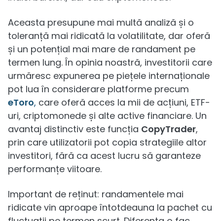
Aceasta presupune mai multă analiză și o
toleranță mai ridicată la volatilitate, dar oferă
și un potențial mai mare de randament pe
termen lung. În opinia noastră, investitorii care
urmăresc expunerea pe piețele internaționale
pot lua în considerare platforme precum
eToro
,
care oferă acces la mii de acțiuni, ETF-
uri, criptomonede și alte active financiare. Un
avantaj distinctiv este funcția
CopyTrader
,
prin care utilizatorii pot copia strategiile altor
investitori, fără ca acest lucru să garanteze
performanțe viitoare.
Important de reținut: randamentele mai
ridicate vin aproape întotdeauna la pachet cu
fluctuații pe termen scurt. Diferența o fac