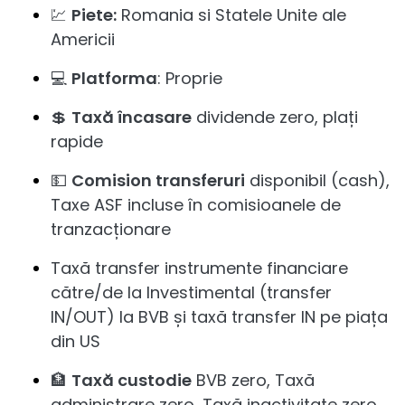
💹
Piete:
Romania si Statele Unite ale
Americii
💻
Platforma
: Proprie
💲
Taxă încasare
dividende zero, plați
rapide
💵
Comision transferuri
disponibil (cash),
Taxe ASF incluse în comisioanele de
tranzacționare
Taxă transfer instrumente financiare
către/de la Investimental (transfer
IN/OUT) la BVB și taxă transfer IN pe piața
din US
🏦
Taxă custodie
BVB zero, Taxă
administrare zero, Taxă inactivitate zero