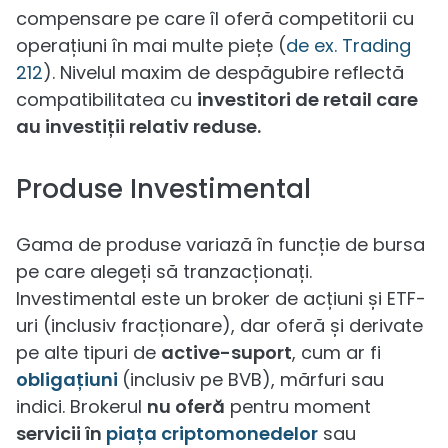
compensare pe care îl oferă competitorii cu
operațiuni în mai multe piețe (
de ex. Trading
212
). Nivelul maxim de despăgubire reflectă
compatibilitatea cu
investitori de retail care
au investiții relativ reduse.
Produse Investimental
Gama de produse variază în funcție de bursa
pe care alegeți să tranzacționați.
Investimental este un broker de acțiuni și ETF-
uri (inclusiv fracționare), dar oferă și derivate
pe alte tipuri de
active-suport
, cum ar fi
obligațiuni
(inclusiv pe BVB), mărfuri sau
indici. Brokerul
nu oferă
pentru moment
servicii în
piața criptomonedelor
sau