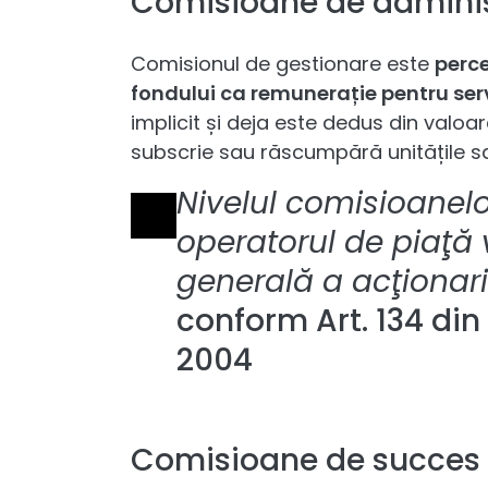
Comisioane de admini
Comisionul de gestionare este
perce
fondului ca remunerație pentru serv
implicit și deja este dedus din valoar
subscrie sau răscumpără unitățile sa
Nivelul comisioanelor
operatorul de piaţă
generală a acţionaril
conform Art. 134 din 
2004
Comisioane de succes