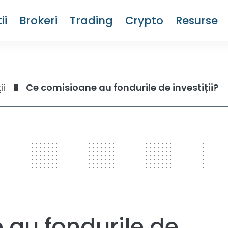
ii
Brokeri
Trading
Crypto
Resurse
ii
Ce comisioane au fondurile de investiții?
au fondurile de