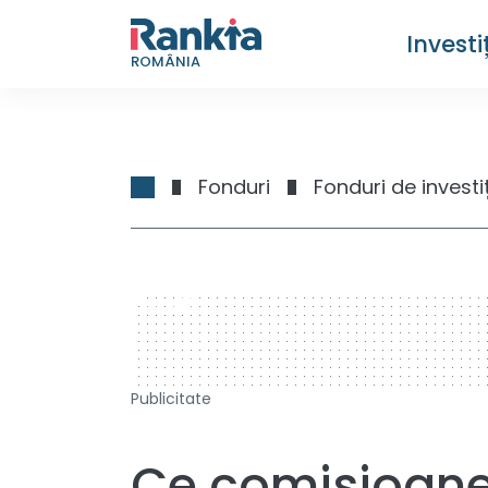
Investiț
ROMÂNIA
Fonduri
Fonduri de investiț
728 x 90
Publicitate
Ce comisioane 