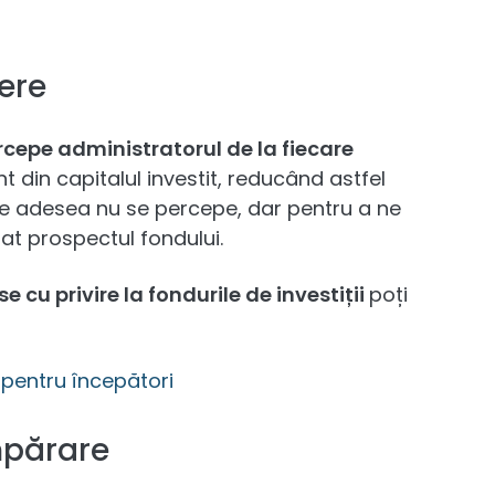
ere
ercepe administratorul de la fiecare
t din capitalul investit, reducând astfel
re adesea nu se percepe, dar pentru a ne
iat prospectul fondului.
 cu privire la fondurile de investiții
poți
 pentru începători
mpărare