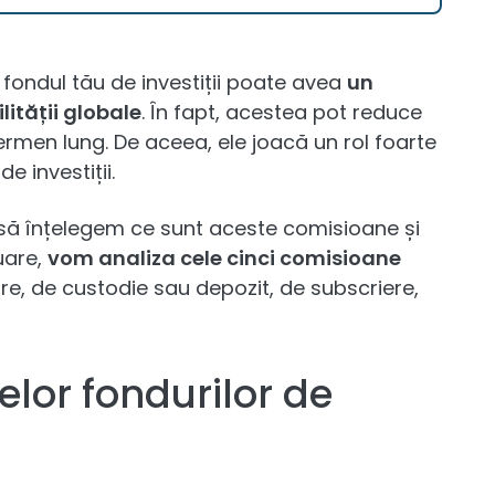
 fondul tău de investiții poate avea
un
ității globale
. În fapt, acestea pot reduce
ermen lung. De aceea, ele joacă un rol foarte
e investiții.
 să înțelegem ce sunt aceste comisioane și
uare,
vom analiza cele cinci comisioane
re, de custodie sau depozit, de subscriere,
lor fondurilor de