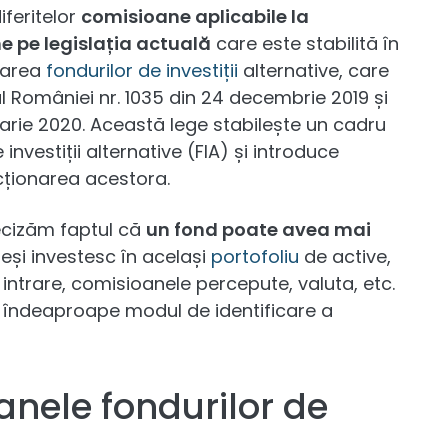
iferitelor
comisioane aplicabile la
 pe legislația actuală
care este stabilită în
tarea
fondurilor de investiții
alternative, care
al României nr. 1035 din 24 decembrie 2019 și
uarie 2020. Această lege stabilește un cadru
investiții alternative (FIA) și introduce
ncționarea acestora.
ecizăm faptul că
un fond poate avea mai
deși investesc în același
portofoliu
de active,
intrare, comisioanele percepute, valuta, etc.
îndeaproape modul de identificare a
nele fondurilor de