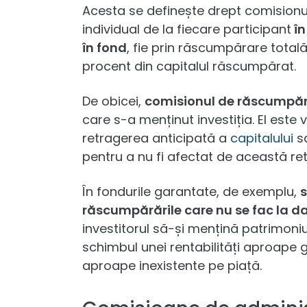
Acesta se definește drept comisionul
individual de la fiecare participant
în
în fond
, fie prin răscumpărare totală
procent din capitalul răscumpărat.
De obicei,
comisionul de răscumpăra
care s-a menținut investiția. El este
retragerea anticipată a
capitalului
sa
pentru a nu fi afectat de această re
În fondurile garantate, de exemplu,
s
răscumpărările care nu se fac la d
investitorul să-și mențină patrimoniu
schimbul unei rentabilități aproape 
aproape inexistente pe piață.