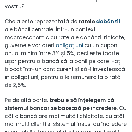
vostru?
Cheia este reprezentată de
ratele
dobânzii
ale băncii centrale. Într-un context
macroeconomic cu rate ale dobânzii ridicate,
guvernele vor oferi
obligațiuni
cu un cupon
anual minim între 3% și 5%, deci este foarte
ușor pentru o bancă să ia banii pe care i-ați
blocat într-un cont curent și să-i investească
în obligațiuni, pentru a le remunera la o rată
de 2,5%.
Pe de altă parte,
trebuie să înțelegem că
sistemul bancar se bazează pe încredere
. Cu
cât o bancă are mai multă lichiditate, cu atât
mai mulți clienți și sistemul însuși au încredere
în solvabilitatea sa, și deci atrage mai mulți