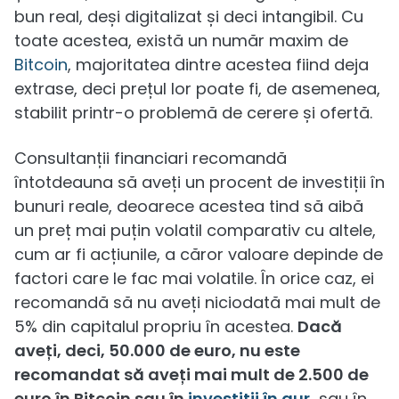
bun real, deși digitalizat și deci intangibil. Cu
toate acestea, există un număr maxim de
Bitcoin
, majoritatea dintre acestea fiind deja
extrase, deci prețul lor poate fi, de asemenea,
stabilit printr-o problemă de cerere și ofertă.
Consultanții financiari recomandă
întotdeauna să aveți un procent de investiții în
bunuri reale, deoarece acestea tind să aibă
un preț mai puțin volatil comparativ cu altele,
cum ar fi acțiunile, a căror valoare depinde de
factori care le fac mai volatile. În orice caz, ei
recomandă să nu aveți niciodată mai mult de
5% din capitalul propriu în acestea.
Dacă
aveți, deci, 50.000 de euro, nu este
recomandat să aveți mai mult de 2.500 de
euro în Bitcoin sau în
investiții în aur,
sau în