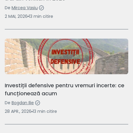
De
Mircea Vasiu
2 MAI, 2026
13
min
citire
Investiții defensive pentru vremuri incerte: ce
funcționează acum
De
Bogdan Ilie
28 APR., 2026
13
min
citire