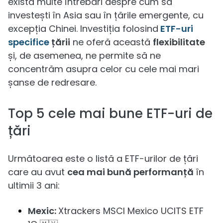
există multe întrebări despre cum să
investești în Asia sau în țările emergente, cu
excepția Chinei. Investiția folosind
ETF-uri
specifice
țării
ne oferă această
flexibilitate
și, de asemenea, ne permite să ne
concentrăm asupra celor cu cele mai mari
șanse de redresare.
Top 5 cele mai bune ETF-uri de
țări
Următoarea este o listă a ETF-urilor de țări
care au avut
cea mai bună performanță
în
ultimii 3 ani:
Mexic:
Xtrackers MSCI Mexico UCITS ETF