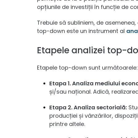
opțiunile de investiții în funcție de co
Trebuie să subliniem, de asemenea,
top-down este un instrument al
ana
Etapele analizei top-d
Etapele top-down sunt următoarele:
Etapa 1. Analiza mediului econ
și/sau național. Adică, realiza
Etapa 2. Analiza sectorială:
Stud
producției și vânzărilor, dispoziț
printre altele.