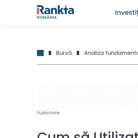
Investiț
ROMÂNIA
Bursă
Analiza fundament
728 x 90
Publicitate
Cum să Utiliza