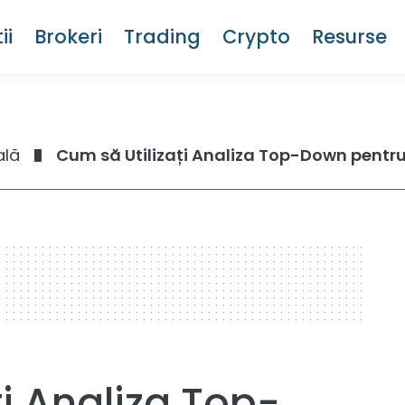
ii
Brokeri
Trading
Crypto
Resurse
ală
Cum să Utilizați Analiza Top-Down pentru
ți Analiza Top-