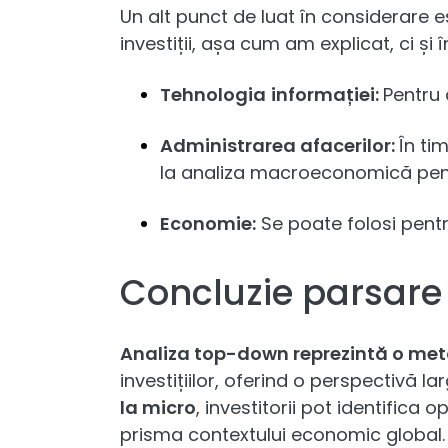
Un alt punct de luat în considerare 
investiții, așa cum am explicat, ci și
Tehnologia
informației:
Pentru 
Administrarea afacerilor:
În ti
la analiza macroeconomică pentr
Economie:
Se poate folosi pentr
Concluzie parsar
Analiza top-down reprezintă o me
investițiilor, oferind o perspectivă l
la micro
, investitorii pot identifica 
prisma contextului economic global