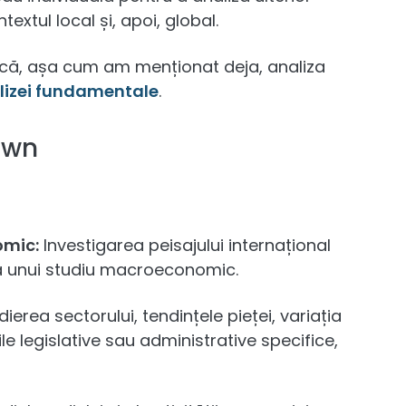
ntextul local și, apoi, global.
 că, așa cum am menționat deja, analiza
lizei fundamentale
.
own
omic:
Investigarea peisajului internațional
rea unui studiu macroeconomic.
ierea sectorului, tendințele pieței, variația
iile legislative sau administrative specifice,