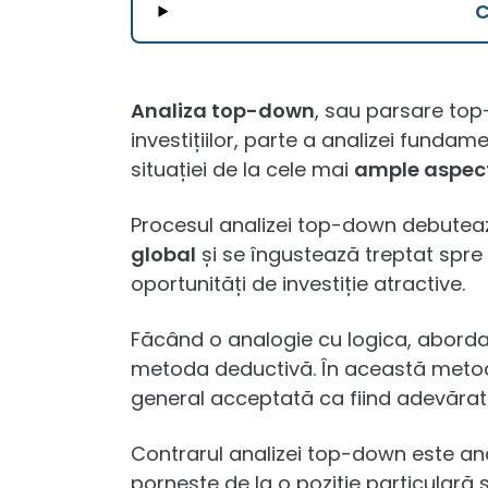
Analiza top-down
, sau parsare top-
investițiilor, parte a analizei fund
situației de la cele mai
ample aspecte
Procesul analizei top-down debute
global
și se îngustează treptat spre
oportunități de investiție atractive.
Făcând o analogie cu logica, abor
metoda deductivă. În această meto
general acceptată ca fiind adevărată,
Contrarul analizei top-down este an
pornește de la o poziție particulară s