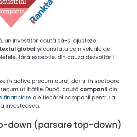
ă, un investitor caută să-și ajusteze
textul global
și constată că nivelurile de
iețele, fără excepție, din cauza dezvoltării
eze în active precum aurul, dar și în sectoare
ecum utilitățile. După, caută
companii
din
le financiare
ale fiecărei companii pentru a
să investească.
 top-down (parsare top-down)