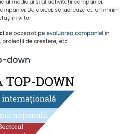
udiul mediului și al activității companiei.
 companiei. De obicei, se lucrează cu un minim
ați în viitor.
ci
se bazează pe
evaluarea companiei
în
proiecții de creștere, etc.
op-down