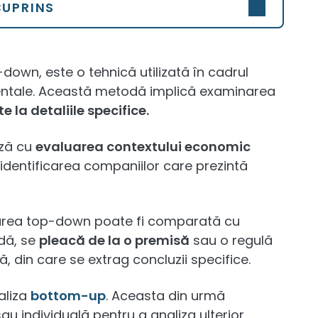
CUPRINS
down, este o tehnică utilizată în cadrul
amentale. Această metodă implică examinarea
 la detaliile specifice.
ază cu
evaluarea contextului economic
 identificarea companiilor care prezintă
darea top-down poate fi comparată cu
dă, se
pleacă de la o premisă
sau o regulă
 din care se extrag concluzii specifice.
aliza
bottom-up
. Aceasta din urmă
au individuală pentru a analiza ulterior