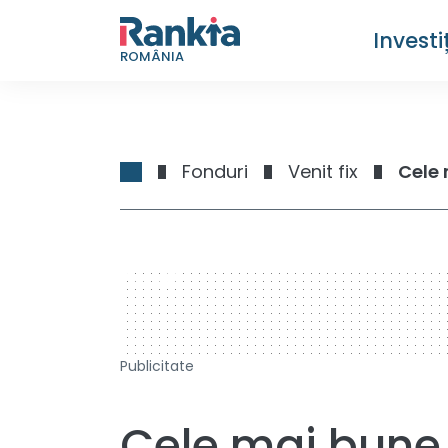
Investiț
ROMÂNIA
Fonduri
Venit fix
Cele 
728 x 90
Publicitate
Cele mai bune 