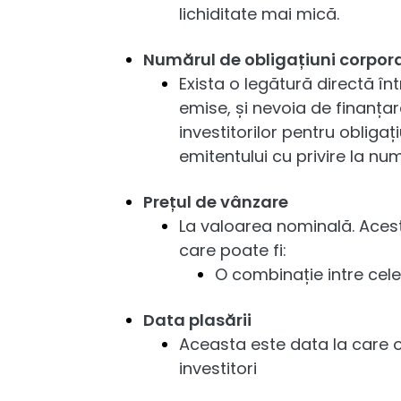
lichiditate mai mică.
Numărul de obligațiuni corpor
Exista o legătură directă î
emise, și nevoia de finanța
investitorilor pentru obliga
emitentului cu privire la nu
Prețul de vânzare
La valoarea nominală. Aces
care poate fi:
O combinație intre cel
Data plasării
Aceasta este data la care o
investitori