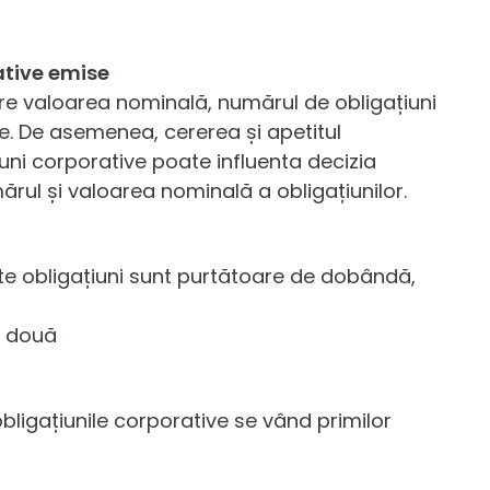
ative emise
ntre valoarea nominală, numărul de obligațiuni
re. De asemenea, cererea și apetitul
țiuni corporative poate influenta decizia
mărul și valoarea nominală a obligațiunilor.
te obligațiuni sunt purtătoare de dobândă,
e două
bligațiunile corporative se vând primilor