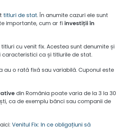
it
titluri de stat
. În anumite cazuri ele sunt
te importante, cum ar fi
investiții în
itluri cu venit fix. Acestea sunt denumite și
aracteristici ca și titlurile de stat.
 au o rată fixă sau variabilă. Cuponul este
rative
din România poate varia de la 3 la 30
ști, ca de exemplu bănci sau companii de
aici:
Venitul Fix: In ce obligațiuni să