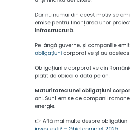
Dar nu numai din acest motiv se em
emise pentru finanțarea unor proiec
infrastructură
.
Pe lângă guverne, și companiile emit t
obligațiuni
corporative și au aceleași c
Obligațiunile corporative din România
plătit de obicei o dată pe an.
Maturitatea unei obligațiuni corpo
ani. Sunt emise de companii romane
energie.
👉 Află mai multe despre obligațiuni 
investești? – Ghid complet 2025