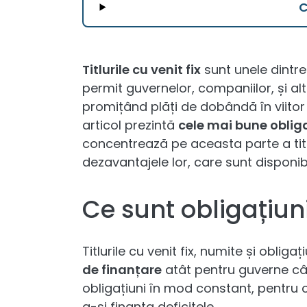
Titlurile cu venit fix
sunt unele dintre
permit guvernelor, companiilor, și alto
promițând plăți de dobândă în viitor
articol prezintă
cele mai bune oblig
concentrează pe aceasta parte a titlu
dezavantajele lor, care sunt disponibi
Ce sunt obligațiun
Titlurile cu venit fix, numite și obligaț
de finanțare
atât pentru guverne câ
obligațiuni în mod constant, pentru 
a-și finanța deficitele.